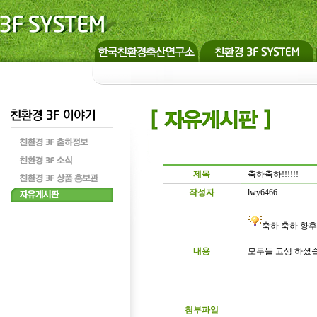
제목
축하축하!!!!!!
작성자
lwy6466
축하 축하 향후 대
내용
모두들 고생 하셨습
첨부파일