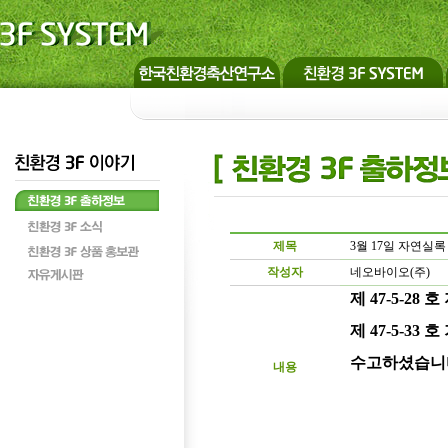
제목
3월 17일 자연실
작성자
네오바이오(주)
제 47-5-28
제 47-5-33
수고하셨습니
내용