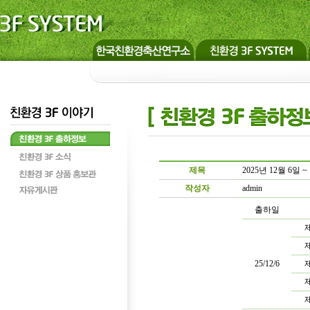
제목
2025년 12월 6일
작성자
admin
출하일
제
제
25/12/6
제
제
제