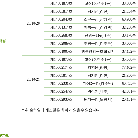
제14501878호
고산(장경수1농)
38,360수
제15503814호
남기정(강진)
21,554수
제14502040호
소은농장(심혜연)
60,900수
25/10/20
제14501314호
아름농장(김영택)
32,256수
제15502683호
전명운1농(나주)
30,176수
내용
제14502089호
주원농장(김주은)
38,000수
제14501005호
행복한영농조합법인
37,152수
제14501878호
고산(장경수1농)
35,568수
제15502174호
김영웅(함평)
77,102수
제15503814호
남기정(강진)
21,950수
25/10/21
제14502331호
다성2농장(김수남)
60,435수
제15502547호
박상기(나주)
42,081수
제15502936호
원기농장(노원기)
20,151수
* 위 출하일과 제조일은 차이가 있을수 있습니다.
부파일