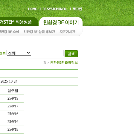
조회
홈
>
친환경3F 출하정보
2025-10-24
입추일
25/9/19
25/9/17
25/9/16
25/9/16
25/9/19