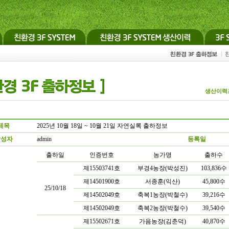
생산이력
제목
2025년 10월 18일 ~ 10월 21일 자연실록 출하정보
작성자
admin
등록일
출하일
인증번호
농가명
출하수
제15503741호
부경4농장(박성진)
103,836수
제14501900호
서종훈(익산)
45,800수
25/10/18
제14502049호
축복1농장(박철수)
39,216수
제14502049호
축복2농장(박철수)
39,540수
제15502671호
가음농장(김춘덕)
40,870수