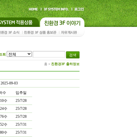
조회
홈
>
친환경3F 출하정보
2025-09-03
하수
입추일
010수
25/7/28
924수
25/7/28
976수
25/7/28
952수
25/7/31
080수
25/7/31