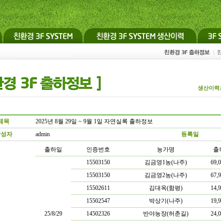
생산이력
제목
2025년 8월 29일 ~ 9월 1일 자연실록 출하정보
작성자
admin
등록일
출하일
인증번호
농가명
출
15503150
김금영1농(나주)
69,
15503150
김금영2농(나주)
67,
15502611
김대옥(함평)
14,
15502547
박상기(나주)
19,
25/8/29
14502326
반야농장(허춘길)
24,