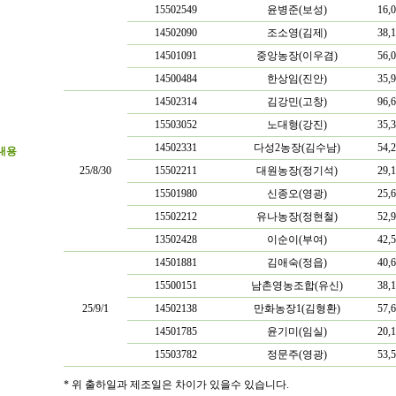
15502549
윤병준(보성)
16,
14502090
조소영(김제)
38,
14501091
중앙농장(이우겸)
56,
14500484
한상임(진안)
35,
14502314
김강민(고창)
96,
15503052
노대형(강진)
35,
14502331
다성2농장(김수남)
54,
내용
25/8/30
15502211
대원농장(정기석)
29,
15501980
신종오(영광)
25,
15502212
유나농장(정현철)
52,
13502428
이순이(부여)
42,
14501881
김애숙(정읍)
40,
15500151
남촌영농조합(유신)
38,
25/9/1
14502138
만화농장1(김형환)
57,
14501785
윤기미(임실)
20,
15503782
정문주(영광)
53,
* 위 출하일과 제조일은 차이가 있을수 있습니다.