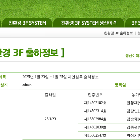
생산이력
제목
2025년 1월 23일 ~ 1월 25일 자연실록 출하정보
작성자
admin
등록일
출하일
인증번호
농가
제14502102호
권황제(
제14502314호
김강민(
25/1/23
제15502984호
김승채(
제14502039호
김종관(
제15502547호
박상기(