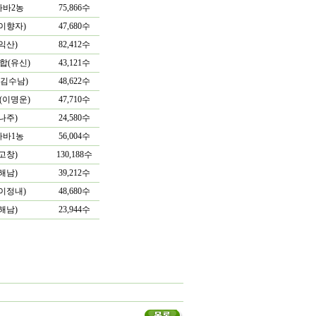
바바2농
75,866수
이향자)
47,680수
익산)
82,412수
합(유신)
43,121수
(김수남)
48,622수
(이명운)
47,710수
나주)
24,580수
바바1농
56,004수
고창)
130,188수
해남)
39,212수
이정내)
48,680수
해남)
23,944수