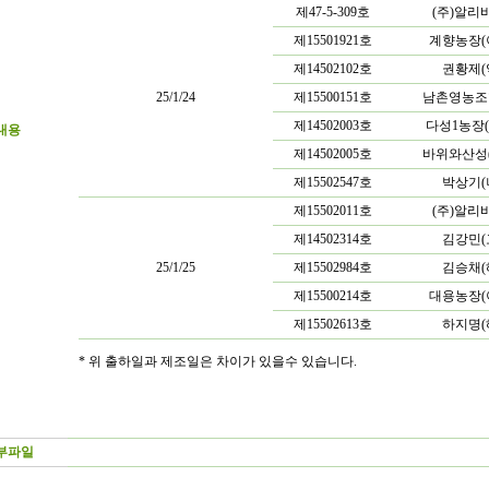
제47-5-309호
(주)알리
제15501921호
계향농장(
제14502102호
권황제(
25/1/24
제15500151호
남촌영농조
제14502003호
다성1농장
내용
제14502005호
바위와산성
제15502547호
박상기(
제15502011호
(주)알리
제14502314호
김강민(
25/1/25
제15502984호
김승채(
제15500214호
대용농장(
제15502613호
하지명(
* 위 출하일과 제조일은 차이가 있을수 있습니다.
부파일