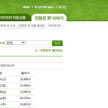
조회
홈
>
친환경3F 출하정보
2025-02-10
명
출하수
익산)
26,890수
고창)
24,598수
해남)
33,696수
남원)
69,230수
나주)
50,692수