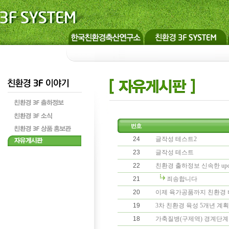
24
글작성 테스트2
23
글작성 테스트
22
친환경 출하정보 신속한 upd
21
죄송합니다
20
이제 육가공품까지 친환경 
19
3차 친환경 육성 5개년 계획
18
가축질병(구제역) 경계단계가