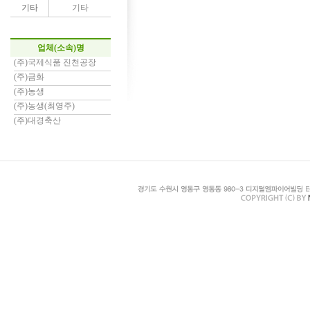
기타
기타
업체(소속)명
(주)국제식품 진천공장
(주)금화
(주)농생
(주)농생(최영주)
(주)대경축산
(주)대농바이오(김민철)
(주)더숲
(주)도브레(주금자)
(주)동부급식
(주)롯데슈퍼신갈가공
(주)미앤미
(주)바이오후드텍(유승안)
(주)본가축산
(주)봄날
(주)사조인티순동공장
(주)사조화인코리아
(주)서래푸드
(주)선진