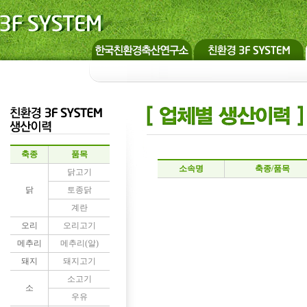
축종
품목
소속명
축종/품목
닭고기
닭
토종닭
계란
오리
오리고기
메추리
메추리(알)
돼지
돼지고기
소고기
소
우유